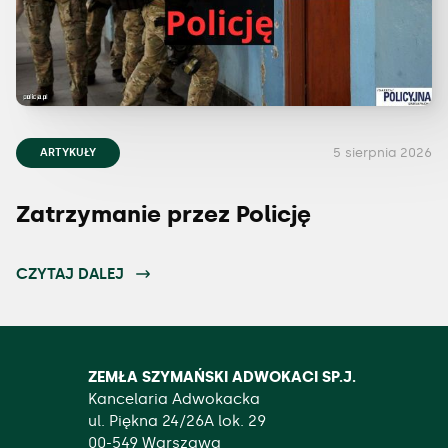
5 sierpnia 2026
ARTYKUŁY
Zatrzymanie przez Policję
CZYTAJ DALEJ
ZEMŁA SZYMAŃSKI ADWOKACI SP.J.
Kancelaria Adwokacka
ul. Piękna 24/26A lok. 29
00-549 Warszawa