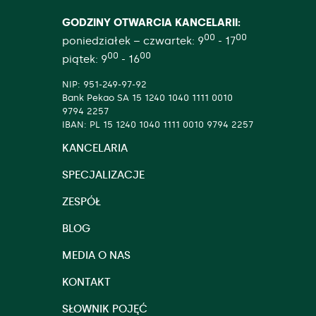
GODZINY OTWARCIA KANCELARII:
00
00
poniedziałek – czwartek: 9
- 17
00
00
piątek: 9
- 16
NIP: 951-249-97-92
Bank Pekao SA 15 1240 1040 1111 0010
9794 2257
IBAN: PL 15 1240 1040 1111 0010 9794 2257
KANCELARIA
SPECJALIZACJE
ZESPÓŁ
BLOG
MEDIA O NAS
KONTAKT
SŁOWNIK POJĘĆ