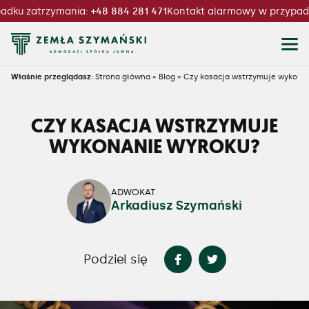
u zatrzymania:
+48 884 281 471
Kontakt alarmowy w przypadku 
Właśnie przeglądasz:
Strona główna
»
Blog
»
Czy kasacja wstrzymuje wykona
CZY KASACJA WSTRZYMUJE
WYKONANIE WYROKU?
ADWOKAT
Arkadiusz Szymański
Podziel się