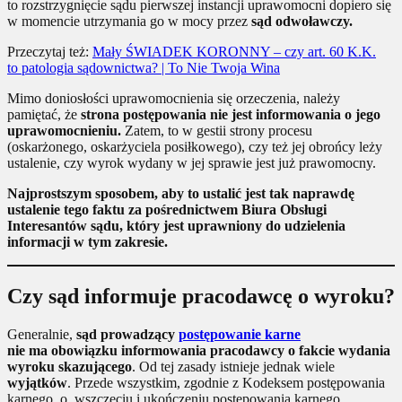
to rozstrzygnięcie sądu pierwszej instancji uprawomocni dopiero się
w momencie utrzymania go w mocy przez
sąd odwoławczy.
Przeczytaj też:
Mały ŚWIADEK KORONNY – czy art. 60 K.K.
to patologia sądownictwa? | To Nie Twoja Wina
Mimo doniosłości uprawomocnienia się orzeczenia, należy
pamiętać, że
strona postępowania nie jest informowania o jego
uprawomocnieniu.
Zatem, to w gestii strony procesu
(oskarżonego, oskarżyciela posiłkowego), czy też jej obrońcy leży
ustalenie, czy wyrok wydany w jej sprawie jest już prawomocny.
Najprostszym sposobem, aby to ustalić jest tak naprawdę
ustalenie tego faktu za pośrednictwem Biura Obsługi
Interesantów sądu, który jest uprawniony do udzielenia
informacji w tym zakresie.
Czy sąd informuje pracodawcę o wyroku?
Generalnie,
sąd prowadzący
postępowanie karne
nie ma obowiązku informowania pracodawcy o fakcie wydania
wyroku skazującego
. Od tej zasady istnieje jednak wiele
wyjątków
. Przede wszystkim, zgodnie z Kodeksem postępowania
karnego, o wszczęciu i ukończeniu postępowania karnego