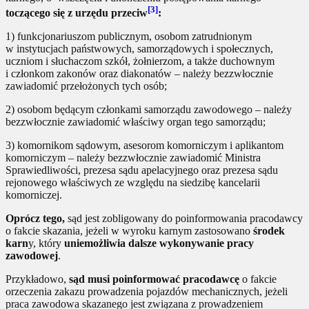
[3]
toczącego się z urzędu przeciw
:
1) funkcjonariuszom publicznym, osobom zatrudnionym
w instytucjach państwowych, samorządowych i społecznych,
uczniom i słuchaczom szkół, żołnierzom, a także duchownym
i członkom zakonów oraz diakonatów – należy bezzwłocznie
zawiadomić przełożonych tych osób;
2) osobom będącym członkami samorządu zawodowego – należy
bezzwłocznie zawiadomić właściwy organ tego samorządu;
3) komornikom sądowym, asesorom komorniczym i aplikantom
komorniczym – należy bezzwłocznie zawiadomić Ministra
Sprawiedliwości, prezesa sądu apelacyjnego oraz prezesa sądu
rejonowego właściwych ze względu na siedzibę kancelarii
komorniczej.
Oprócz tego,
sąd jest zobligowany do poinformowania pracodawcy
o fakcie skazania, jeżeli w wyroku karnym zastosowano
środek
karn
y, który
uniemożliwia dalsze wykonywanie pracy
zawodowej
.
Przykładowo,
sąd musi poinformować pracodawcę
o fakcie
orzeczenia zakazu prowadzenia pojazdów mechanicznych, jeżeli
praca zawodowa skazanego jest związana z prowadzeniem