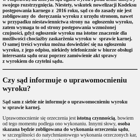
swojego rozstrzygnięcia. Niestety, wskutek nowelizacji Kodeksu
postępowania karnego z 2016 roku, sąd co do zasady nie jest
zobligowany do doręczania wyroku z urzędu stronom, nawet
w przypadku niestawiennictwa strony na ogłoszeniu wyroku,
zatem wymaga to od strony postępowania wzmożonej
czujności, gdyż ogłoszenie wyroku ma istotne znaczenie dla
możliwości chociażby zaskarżenia wyroku w sprawie karnej.
O samej treści wyroku można dowiedzieć się na ogłoszeniu
wyroku, z jego odpisu, niekiedy telefonicznie w biurze obsługi
interesanta sądu oraz poprzez zamówienie akt sprawy
z wyrokiem do czytelni sądu.
Czy sąd informuje o uprawomocnieniu
wyroku?
Sąd sam z siebie nie informuje o uprawomocnieniu wyroku
w sprawie karnej.
Uprawomocnienie się orzeczenia jest
istotną czynnością
, bowiem
od tego momentu podlega ono wykonaniu. Innymi słowy,
osoba
skazana będzie zobligowana do wykonania orzeczenia sądu
,
w szczególności do natychmiastowego wykonania orzeczonych kar,