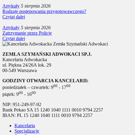
Artykuły
5 sierpnia 2026
Rodzaje postępowania przygotowawczego?
Czytaj dalej
Artykuły
5 sierpnia 2026
Zatrzymanie przez Policję
Czytaj dalej
ZEMŁA SZYMAŃSKI ADWOKACI SP.J.
Kancelaria Adwokacka
ul. Piękna 24/26A lok. 29
00-549 Warszawa
GODZINY OTWARCIA KANCELARII:
00
00
poniedziałek – czwartek: 9
- 17
00
00
piątek: 9
- 16
NIP: 951-249-97-92
Bank Pekao SA 15 1240 1040 1111 0010 9794 2257
IBAN: PL 15 1240 1040 1111 0010 9794 2257
Kancelaria
Specjalizacje