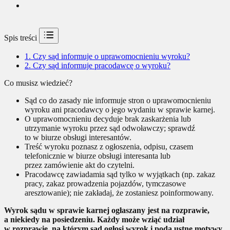
Spis treści
1.
Czy sąd informuje o uprawomocnieniu wyroku?
2.
Czy sąd informuje pracodawcę o wyroku?
Co musisz wiedzieć?
Sąd co do zasady nie informuje stron o uprawomocnieniu
wyroku ani pracodawcy o jego wydaniu w sprawie karnej.
O uprawomocnieniu decyduje brak zaskarżenia lub
utrzymanie wyroku przez sąd odwoławczy; sprawdź
to w biurze obsługi interesantów.
Treść wyroku poznasz z ogłoszenia, odpisu, czasem
telefonicznie w biurze obsługi interesanta lub
przez zamówienie akt do czytelni.
Pracodawcę zawiadamia sąd tylko w wyjątkach (np. zakaz
pracy, zakaz prowadzenia pojazdów, tymczasowe
aresztowanie); nie zakładaj, że zostaniesz poinformowany.
Wyrok sądu w sprawie karnej ogłaszany jest na rozprawie,
a niekiedy na posiedzeniu. Każdy może wziąć udział
w rozprawie, na którym sąd ogłosi wyrok i poda ustne motywy