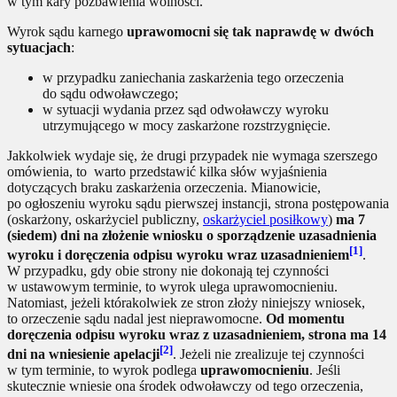
w tym kary pozbawienia wolności.
Wyrok sądu karnego
uprawomocni się tak naprawdę w dwóch
sytuacjach
:
w przypadku zaniechania zaskarżenia tego orzeczenia
do sądu odwoławczego;
w sytuacji wydania przez sąd odwoławczy wyroku
utrzymującego w mocy zaskarżone rozstrzygnięcie.
Jakkolwiek wydaje się, że drugi przypadek nie wymaga szerszego
omówienia, to warto przedstawić kilka słów wyjaśnienia
dotyczących braku zaskarżenia orzeczenia. Mianowicie,
po ogłoszeniu wyroku sądu pierwszej instancji, strona postępowania
(oskarżony, oskarżyciel publiczny,
oskarżyciel posiłkowy
)
ma 7
(siedem) dni na złożenie wniosku o sporządzenie uzasadnienia
[1]
wyroku i doręczenia odpisu wyroku wraz uzasadnieniem
.
W przypadku, gdy obie strony nie dokonają tej czynności
w ustawowym terminie, to wyrok ulega uprawomocnieniu.
Natomiast, jeżeli którakolwiek ze stron złoży niniejszy wniosek,
to orzeczenie sądu nadal jest nieprawomocne.
Od momentu
doręczenia odpisu wyroku wraz z uzasadnieniem, strona ma 14
[2]
dni na wniesienie apelacji
. Jeżeli nie zrealizuje tej czynności
w tym terminie, to wyrok podlega
uprawomocnieniu
. Jeśli
skutecznie wniesie ona środek odwoławczy od tego orzeczenia,