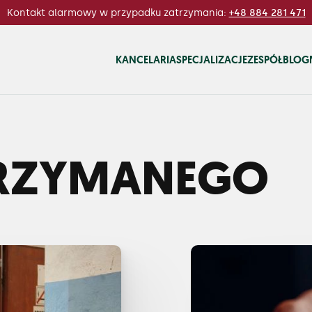
Kontakt alarmowy w przypadku zatrzymania:
+48 884 281 471
KANCELARIA
SPECJALIZACJE
ZESPÓŁ
BLOG
TRZYMANEGO