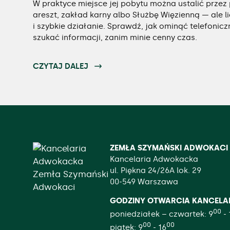
W praktyce miejsce jej pobytu można ustalić przez p
areszt, zakład karny albo Służbę Więzienną — ale l
i szybkie działanie. Sprawdź, jak ominąć telefonicz
szukać informacji, zanim minie cenny czas.
CZYTAJ DALEJ
ZEMŁA SZYMAŃSKI ADWOKACI S
Kancelaria Adwokacka
ul. Piękna 24/26A lok. 29
00-549 Warszawa
GODZINY OTWARCIA KANCELAR
00
poniedziałek – czwartek: 9
- 
00
00
piątek: 9
- 16