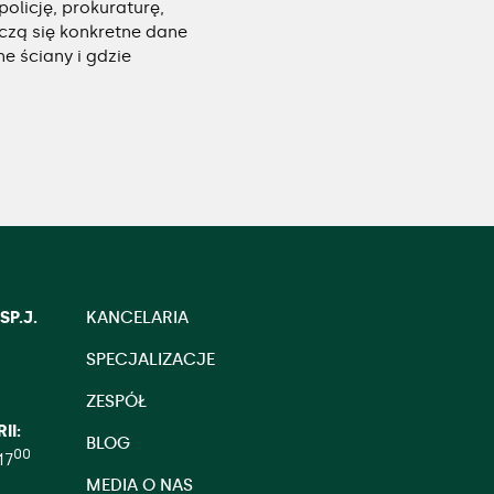
olicję, prokuraturę,
iczą się konkretne dane
ne ściany i gdzie
P.J.
KANCELARIA
SPECJALIZACJE
ZESPÓŁ
II:
BLOG
00
17
MEDIA O NAS