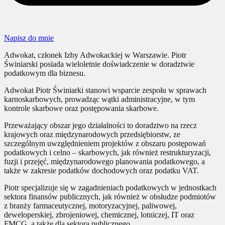
Napisz do mnie
Adwokat, członek Izby Adwokackiej w Warszawie. Piotr
Świniarski posiada wieloletnie doświadczenie w doradztwie
podatkowym dla biznesu.
Adwokat Piotr Świniarki stanowi wsparcie zespołu w sprawach
karnoskarbowych, prowadząc wątki administracyjne, w tym
kontrole skarbowe oraz postępowania skarbowe.
Przeważający obszar jego działalności to doradztwo na rzecz
krajowych oraz międzynarodowych przedsiębiorstw, ze
szczególnym uwzględnieniem projektów z obszaru postępowań
podatkowych i celno – skarbowych, jak również restrukturyzacji,
fuzji i przejęć, międzynarodowego planowania podatkowego, a
także w zakresie podatków dochodowych oraz podatku VAT.
Piotr specjalizuje się w zagadnieniach podatkowych w jednostkach
sektora finansów publicznych, jak również w obsłudze podmiotów
z branży farmaceutycznej, motoryzacyjnej, paliwowej,
deweloperskiej, zbrojeniowej, chemicznej, lotniczej, IT oraz
FMCG, a także dla sektora publicznego.