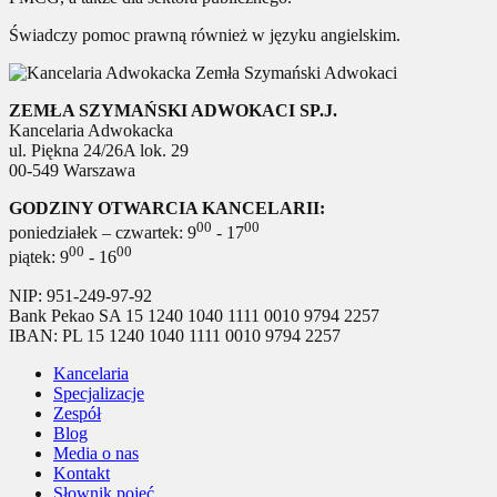
Świadczy pomoc prawną również w języku angielskim.
ZEMŁA SZYMAŃSKI ADWOKACI SP.J.
Kancelaria Adwokacka
ul. Piękna 24/26A lok. 29
00-549 Warszawa
GODZINY OTWARCIA KANCELARII:
00
00
poniedziałek – czwartek: 9
- 17
00
00
piątek: 9
- 16
NIP: 951-249-97-92
Bank Pekao SA 15 1240 1040 1111 0010 9794 2257
IBAN: PL 15 1240 1040 1111 0010 9794 2257
Kancelaria
Specjalizacje
Zespół
Blog
Media o nas
Kontakt
Słownik pojęć