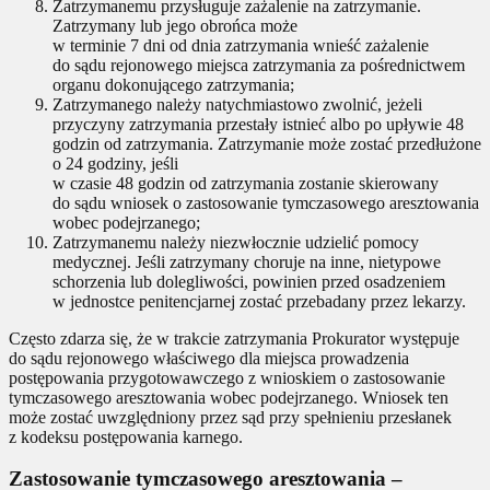
Zatrzymanemu przysługuje zażalenie na zatrzymanie.
Zatrzymany lub jego obrońca może
w terminie 7 dni od dnia zatrzymania wnieść zażalenie
do sądu rejonowego miejsca zatrzymania za pośrednictwem
organu dokonującego zatrzymania;
Zatrzymanego należy natychmiastowo zwolnić, jeżeli
przyczyny zatrzymania przestały istnieć albo po upływie 48
godzin od zatrzymania. Zatrzymanie może zostać przedłużone
o 24 godziny, jeśli
w czasie 48 godzin od zatrzymania zostanie skierowany
do sądu wniosek o zastosowanie tymczasowego aresztowania
wobec podejrzanego;
Zatrzymanemu należy niezwłocznie udzielić pomocy
medycznej. Jeśli zatrzymany choruje na inne, nietypowe
schorzenia lub dolegliwości, powinien przed osadzeniem
w jednostce penitencjarnej zostać przebadany przez lekarzy.
Często zdarza się, że w trakcie zatrzymania Prokurator występuje
do sądu rejonowego właściwego dla miejsca prowadzenia
postępowania przygotowawczego z wnioskiem o zastosowanie
tymczasowego aresztowania wobec podejrzanego. Wniosek ten
może zostać uwzględniony przez sąd przy spełnieniu przesłanek
z kodeksu postępowania karnego.
Zastosowanie tymczasowego aresztowania –