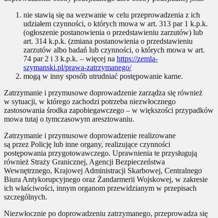
nie stawią się na wezwanie w celu przeprowadzenia z ich
udziałem czynności, o których mowa w art. 313 par 1 k.p.k.
(ogłoszenie postanowienia o przedstawieniu zarzutów) lub
art. 314 k.p.k. (zmiana postanowienia o przedstawieniu
zarzutów albo badań lub czynności, o których mowa w art.
74 par 2 i 3 k.p.k. – więcej na
https://zemla-
szymanski.pl/prawa-zatrzymanego/
mogą w inny sposób utrudniać postępowanie karne.
Zatrzymanie i przymusowe doprowadzenie zarządza się również
w sytuacji, w którego zachodzi potrzeba niezwłocznego
zastosowania środka zapobiegawczego – w większości przypadków
mowa tutaj o tymczasowym aresztowaniu.
Zatrzymanie i przymusowe doprowadzenie realizowane
są przez Policję lub inne organy, realizujące czynności
postępowania przygotowawczego. Uprawnienia te przysługują
również Straży Granicznej, Agencji Bezpieczeństwa
Wewnętrznego, Krajowej Administracji Skarbowej, Centralnego
Biura Antykorupcyjnego oraz Żandarmerii Wojskowej, w zakresie
ich właściwości, innym organom przewidzianym w przepisach
szczególnych.
Niezwłocznie po doprowadzeniu zatrzymanego, przeprowadza się