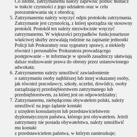
Co istotne, zatrzymanemu należy zapewnić pomoc tłumacz
w trakcie czynności z jego udziałem oraz w celu
porozumiewania się z obrońcą;
Zatrzymanemu należy wręczyć odpis protokołu zatrzymania.
Zatrzymanie jest czynnością, z której sporządza się stosowny
protokół. Protokół ten należy niezwłocznie wręczyć
zatrzymanemu. W większości przypadków funkcjonariusze
właściwej służby zezwalają rodzinie na zapisanie jednostki
Policji lub Prokuratury oraz sygnatury sprawy, a niekiedy
również i personaliów Prokuratora prowadzącego
postępowanie – te informacje w sposób zasadniczy ułatwiają
dalsze realizowanie prawa do obrony przez ustanowionego
adwokata;
Zatrzymanemu należy umożliwić zawiadomienie
o zatrzymaniu osoby najbliższej lub innej wskazanej osoby,
jak również pracodawcy, szkoły, uczelni, dowódcy, osoby
zarządzającej przedsiębiorstwem zatrzymanego lub
przedsiębiorstwem, za której jest on odpowiedzialny;
Zatrzymanemu, niebędącemu obywatelem polski, należy
umożliwić na jego żądanie kontakt
z urzędem konsularnym lub przedstawicielstwem
dyplomatycznym państwa, którego jest obywatelem. Jeżeli
zatrzymany nie posiada obywatelstwa, należy umożliwić
mu kontakt
z przedstawicielem państwa, w którym zamieszkuje;