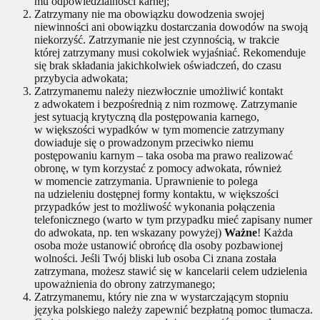
mu odpowiedzialności karnej;
Zatrzymany nie ma obowiązku dowodzenia swojej
niewinności ani obowiązku dostarczania dowodów na swoją
niekorzyść. Zatrzymanie nie jest czynnością, w trakcie
której zatrzymany musi cokolwiek wyjaśniać. Rekomenduje
się brak składania jakichkolwiek oświadczeń, do czasu
przybycia adwokata;
Zatrzymanemu należy niezwłocznie umożliwić kontakt
z adwokatem i bezpośrednią z nim rozmowę. Zatrzymanie
jest sytuacją krytyczną dla postępowania karnego,
w większości wypadków w tym momencie zatrzymany
dowiaduje się o prowadzonym przeciwko niemu
postępowaniu karnym – taka osoba ma prawo realizować
obronę, w tym korzystać z pomocy adwokata, również
w momencie zatrzymania. Uprawnienie to polega
na udzieleniu dostępnej formy kontaktu, w większości
przypadków jest to możliwość wykonania połączenia
telefonicznego (warto w tym przypadku mieć zapisany numer
do adwokata, np. ten wskazany powyżej)
Ważne
! Każda
osoba może ustanowić obrońcę dla osoby pozbawionej
wolności. Jeśli Twój bliski lub osoba Ci znana została
zatrzymana, możesz stawić się w kancelarii celem udzielenia
upoważnienia do obrony zatrzymanego;
Zatrzymanemu, który nie zna w wystarczającym stopniu
języka polskiego należy zapewnić bezpłatną pomoc tłumacza.