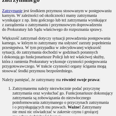
Zatrzymanie
jest środkiem przymusu stosowanym w postępowaniu
karnym. W zależności od okoliczności mamy zatrzymania
wynikające z np. listu gończego lub też zatrzymania wynikające
z zarządzenia o zatrzymaniu i przymusowym doprowadzeniu
do Prokuratury lub Sądu właściwego do rozpoznania sprawy.
Większość zatrzymań dotyczy sytuacji prowadzenia postępowania
karnego, w którym to zatrzymany ma usłyszeć zarzuty popełnienia
przestępstwa. W tym przypadku w zdecydowanej większość
sytuacji, do zatrzymania dochodzi w godzinach porannych
i dokonują go funkcjonariusze Policji lub też właściwej służby,
która z ramienia Prokuratury wykonuje czynności postępowania
przygotowawczego. W trakcie czynności organy ścigania mogą
stosować środki przymusu bezpośredniego.
Należy pamiętać, że zatrzymany ma
również swoje prawa
:
Zatrzymanemu należy niezwłocznie podać przyczynę
zatrzymania oraz wysłuchać go. Funkcjonariusze dokonujący
zatrzymania są zobowiązania do niezwłocznego
poinformowania zatrzymanego o przyczynach zatrzymania
i o przysługujących mu prawach.
Ważne!
Zatrzymany
nie musi nic oświadczać w zakresie czynu i grożącej