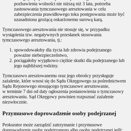
pozbawienia wolności nie niższą niż 3 lata, potrzeba
zastosowania tymczasowego aresztowania w celu
zabezpieczenia prawidłowego toku postępowania może być
uzasadniona grożącą oskarżonemu surową karą.
Tymczasowego aresztowania nie stosuje się, w przypadku
wystąpienia tzw. negatywnych przesłanek stosowania
tymczasowego aresztowania, tj.:
spowodowałoby dla życia lub zdrowia podejrzanego
poważne niebezpieczeństwo,
pociągałoby wyjątkowo ciężkie skutki dla podejrzanego lub
jego najbliższej rodziny.
Tymczasowo aresztowanemu oraz jego obrońcy przysługuje
zażalenie, które wnosi się do Sądu Okręgowego za pośrednictwem
Sądu Rejonowego stosującego tymczasowe aresztowanie,
w terminie 7 dni od daty ogłoszenia postanowienia o tymczasowy
aresztowaniu. Sąd Okręgowy powinien rozpoznać zażalenie
niezwłocznie.
Przymusowe doprowadzenie osoby podejrzanej
Prokurator może zarządzić zatrzymanie i przymusowe
doprowadzenie osoby podejrzanego albo osoby podejrzanej jeśli: