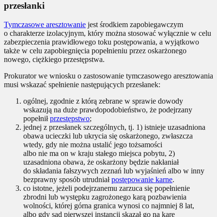
przesłanki
Tymczasowe aresztowanie
jest środkiem zapobiegawczym
o charakterze izolacyjnym, który można stosować wyłącznie w celu
zabezpieczenia prawidłowego toku postępowania, a wyjątkowo
także w celu zapobiegnięcia popełnieniu przez oskarżonego
nowego, ciężkiego przestępstwa.
Prokurator we wniosku o zastosowanie tymczasowego aresztowania
musi wskazać spełnienie następujących przesłanek:
ogólnej, zgodnie z którą zebrane w sprawie dowody
wskazują na duże prawdopodobieństwo, że podejrzany
popełnił
przestępstwo
;
jednej z przesłanek szczególnych, tj. 1) istnieje uzasadniona
obawa ucieczki lub ukrycia się oskarżonego, zwłaszcza
wtedy, gdy nie można ustalić jego tożsamości
albo nie ma on w kraju stałego miejsca pobytu, 2)
uzasadniona obawa, że oskarżony będzie nakłaniał
do składania fałszywych zeznań lub wyjaśnień albo w inny
bezprawny sposób utrudniał
postępowanie karne
.
co istotne, jeżeli podejrzanemu zarzuca się popełnienie
zbrodni lub występku zagrożonego karą pozbawienia
wolności, której górna granica wynosi co najmniej 8 lat,
albo gdy sąd pierwszej instancji skazał go na karę