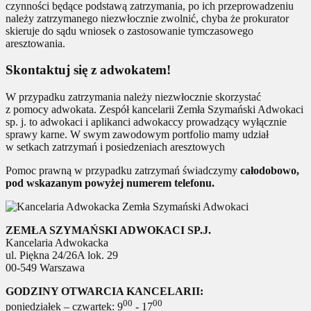
czynności będące podstawą zatrzymania, po ich przeprowadzeniu
należy zatrzymanego niezwłocznie zwolnić, chyba że prokurator
skieruje do sądu wniosek o zastosowanie tymczasowego
aresztowania.
Skontaktuj się z adwokatem!
W przypadku zatrzymania należy niezwłocznie skorzystać
z pomocy adwokata. Zespół kancelarii Zemła Szymański Adwokaci
sp. j. to adwokaci i aplikanci adwokaccy prowadzący wyłącznie
sprawy karne. W swym zawodowym portfolio mamy udział
w setkach zatrzymań i posiedzeniach aresztowych
Pomoc prawną w przypadku zatrzymań świadczymy
całodobowo,
pod wskazanym powyżej numerem telefonu.
ZEMŁA SZYMAŃSKI ADWOKACI SP.J.
Kancelaria Adwokacka
ul. Piękna 24/26A lok. 29
00-549 Warszawa
GODZINY OTWARCIA KANCELARII:
00
00
poniedziałek – czwartek: 9
- 17