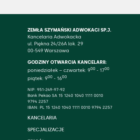
ZEMŁA SZYMAŃSKI ADWOKACI SP.J.
Kancelaria Adwokacka
ul. Piękna 24/26A lok. 29
00-549 Warszawa
GODZINY OTWARCIA KANCELARII:
00
00
poniedziałek – czwartek: 9
- 17
00
00
piątek: 9
- 16
NIP: 951-249-97-92
Bank Pekao SA 15 1240 1040 1111 0010
9794 2257
IBAN: PL 15 1240 1040 1111 0010 9794 2257
KANCELARIA
SPECJALIZACJE