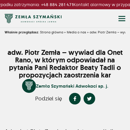
padku zatrzymania:
+48 884 281 471
Kontakt alarmowy w przypa
Właśnie przeglądasz:
Strona główna
»
Media o nas
»
adw. Piotr Zemła – wywia
adw. Piotr Zemła – wywiad dla Onet
Rano, w którym odpowiadał na
pytania Pani Redaktor Beaty Tadli o
propozycjach zaostrzenia kar
Zemła Szymański Adwokaci sp. j.
Podziel się