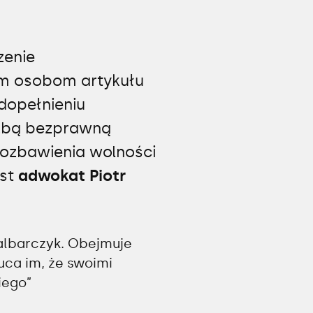
zenie
ym osobom artykułu
dopełnieniu
oźbą bezprawną
ozbawienia wolności
est
adwokat Piotr
albarczyk. Obejmuje
uca im, że swoimi
iego”