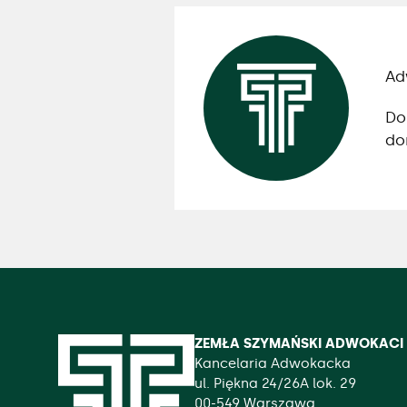
Ad
Do
do
ZEMŁA SZYMAŃSKI ADWOKACI S
Kancelaria Adwokacka
ul. Piękna 24/26A lok. 29
00-549 Warszawa