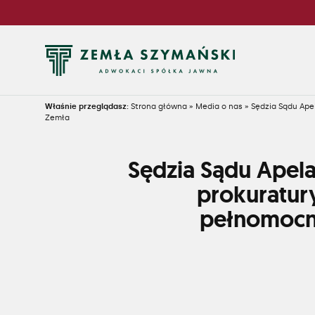
Właśnie przeglądasz:
Strona główna
»
Media o nas
»
Sędzia Sądu Ape
Zemła
Sędzia Sądu Apel
prokuratury
pełnomocni