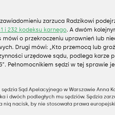
 zawiadomieniu zarzuca Radzikowi podejr
31 i 232 kodeksu karnego
. A dwóm kolejn
s mówi o przekroczeniu uprawnień lub nie
ych. Drugi mówi: „Kto przemocą lub gr
ynności urzędowe sądu, podlega karze p
 5”. Pełnomocnikiem sędzi w tej sprawie j
a sędzia Sąd Apelacyjnego w Warszawie Anna K
a i dwóch podległych mu sędziów. Sędzia zarz
a nią nacisk, by nie stosowała prawa europejsk