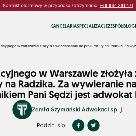
Kontakt alarmowy w przypadku zatrzymania:
+48 884 281 471
KANCELARIA
SPECJALIZACJE
ZESPÓŁ
BLOG
lacyjnego w Warszawie złożyła zawiadomienie do prokuratury na Radzika. Za wywi
acyjnego w Warszawie złożyła
 na Radzika. Za wywieranie na 
kiem Pani Sędzi jest adwokat 
Zemła Szymański Adwokaci sp. j.
Podziel się