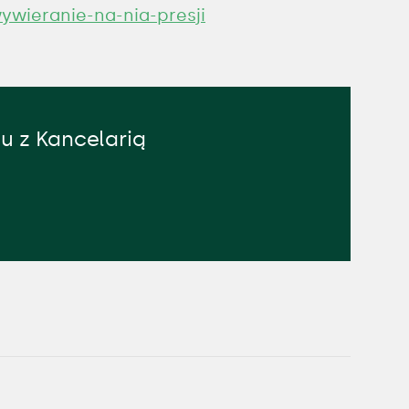
ywieranie-na-nia-presji
u z Kancelarią