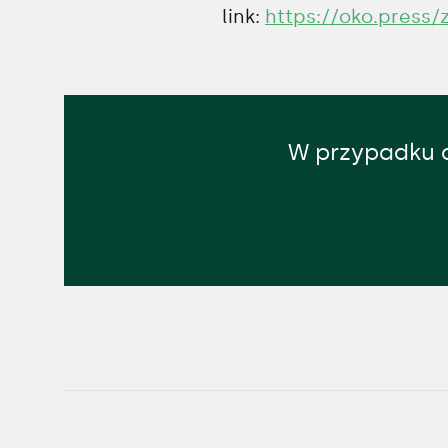
link:
https://oko.press/
W przypadku d