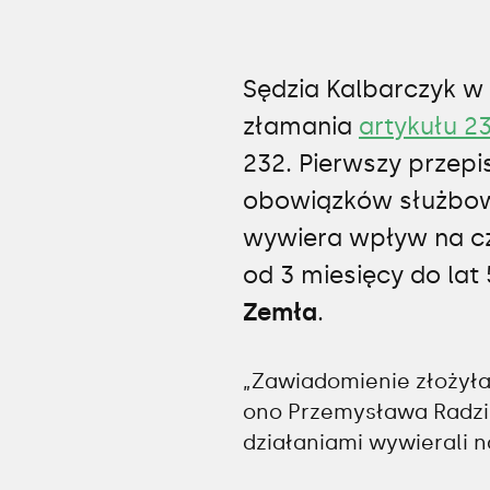
Sędzia Kalbarczyk w
złamania
artykułu 2
232. Pierwszy przepi
obowiązków służbow
wywiera wpływ na cz
od 3 miesięcy do lat
Zemła
.
„Zawiadomienie złożył
ono Przemysława Radzik
działaniami wywierali n