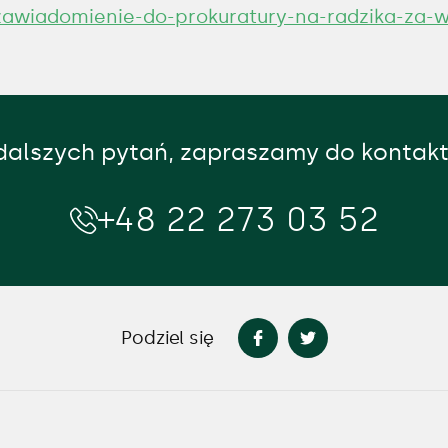
zawiadomienie-do-prokuratury-na-radzika-za-w
alszych pytań, zapraszamy do kontakt
+48 22 273 03 52
Podziel się