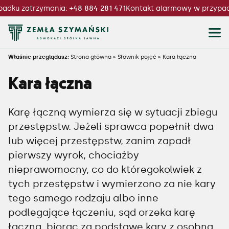
padku zatrzymania:
+48 884 281 471
Kontakt alarmowy w przypad
Właśnie przeglądasz:
Strona główna
»
Słownik pojęć
»
Kara łączna
Kara łączna
Karę łączną wymierza się w sytuacji zbiegu
przestępstw. Jeżeli sprawca popełnił dwa
lub więcej przestępstw, zanim zapadł
pierwszy wyrok, chociażby
nieprawomocny, co do któregokolwiek z
tych przestępstw i wymierzono za nie kary
tego samego rodzaju albo inne
podlegające łączeniu, sąd orzeka karę
łączną, biorąc za podstawę kary z osobna