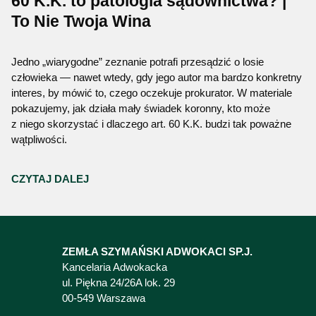
60 K.K. to patologia sądownictwa? |
To Nie Twoja Wina
Jedno „wiarygodne” zeznanie potrafi przesądzić o losie
człowieka — nawet wtedy, gdy jego autor ma bardzo konkretny
interes, by mówić to, czego oczekuje prokurator. W materiale
pokazujemy, jak działa mały świadek koronny, kto może
z niego skorzystać i dlaczego art. 60 K.K. budzi tak poważne
wątpliwości.
CZYTAJ DALEJ
ZEMŁA SZYMAŃSKI ADWOKACI SP.J.
Kancelaria Adwokacka
ul. Piękna 24/26A lok. 29
00-549 Warszawa